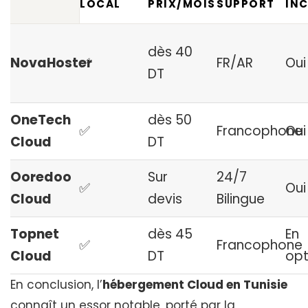
LOCAL
PRIX/MOIS
SUPPORT
IN
dès 40
NovaHoster
✅
FR/AR
Oui
DT
OneTech
dès 50
✅
Francophone
Oui
Cloud
DT
Ooredoo
Sur
24/7
✅
Oui
Cloud
devis
Bilingue
Topnet
dès 45
En
✅
Francophone
Cloud
DT
opt
En conclusion, l’
hébergement Cloud en Tunisie
connaît un essor notable, porté par la