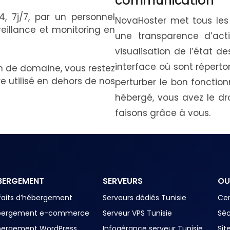
communication
24, 7j/7, par un personnel
NovaHoster met tous les
eillance et monitoring en
une transparence d’acti
visualisation de l’état d
interface où sont réperto
 de domaine, vous restez
tre utilisé en dehors de nos
perturber le bon foncti
hébergé, vous avez le dr
faisons grâce à vous.
BERGEMENT
SERVEURS
OU
faits d’hébergement
Serveurs dédiés Tunisie
Cer
bergement e-commerce
Serveur VPS Tunisie
Séc
bergement WordPress
Infogérance serveur Tunisie
Sit