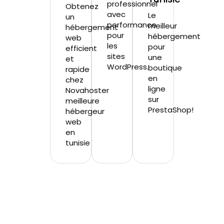
professionnel
Obtenez
avec
Le
un
performance
meilleur
hébergement
pour
hébergement
web
les
pour
efficient
sites
une
et
WordPress.
boutique
rapide
en
chez
ligne
Novahoster
sur
meilleure
PrestaShop!
hébergeur
web
en
tunisie