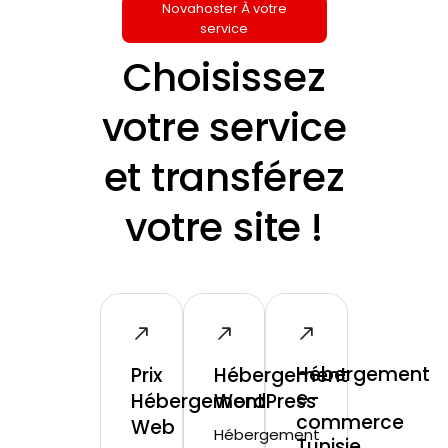
Novahoster À votre
service
Choisissez
votre service
et transférez
votre site !
Hébergement
Prix
Hébergement
e-
Hébergement
WordPress
commerce
Web
Hébergement
Tunisie