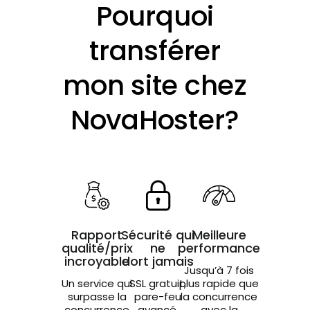
Pourquoi
transférer
mon site chez
NovaHoster?
Rapport
Sécurité qui
Meilleure
qualité/prix
ne
performance
incroyable
dort jamais
Jusqu’à 7 fois
Un service qui
SSL gratuit,
plus rapide que
surpasse la
pare-feu
la concurrence
concurrence
avancé,
avec la