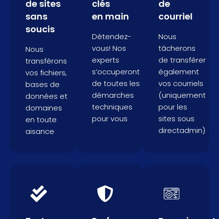
de sites
clés
de
sans
en main
courriel
soucis
Détendez-
Nous
vous! Nos
tâcherons
Nous
experts
de transférer
transférons
s’occuperont
également
vos fichiers,
de toutes les
vos courriels
bases de
démarches
(uniquement
données et
techniques
pour les
domaines
pour vous
sites sous
en toute
directadmin)
aisance