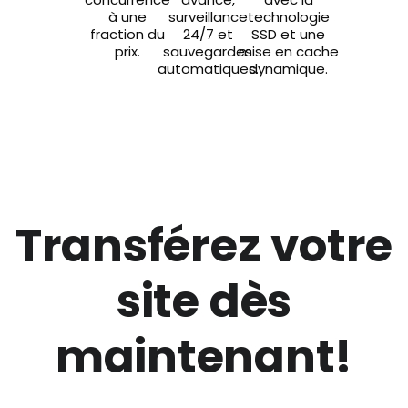
à une
surveillance
technologie
fraction du
24/7 et
SSD et une
prix.
sauvegardes
mise en cache
automatiques.
dynamique.
Transférez votre
site dès
maintenant!