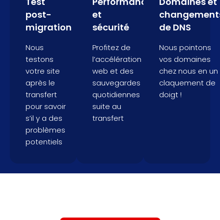
Test
Performance
Domaines et
post-
et
changement
migration
sécurité
de DNS
Nous
Profitez de
Nous pointons
testons
l’accélération
vos domaines
votre site
web et des
chez nous en un
après le
sauvegardes
claquement de
transfert
quotidiennes
doigt !
pour savoir
suite au
s’il y a des
transfert
problèmes
potentiels