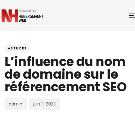
PUBLISHED
Author
Published
IN:
on:
ASTUCES
L’influence du nom
de domaine sur le
référencement SEO
admin
juin 11, 2023