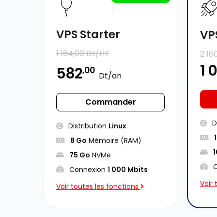
VPS Starter
VP
1 164,00 Dt/HT
2 16
1 
582
,00
Dt/an
Commander
D
Distribution
Linux
8 Go
Mémoire (RAM)
75 Go
NVMe
C
Connexion
1 000 Mbits
Voir 
Voir toutes les fonctions