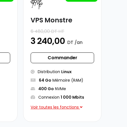
VPS Monstre
6 480,00 DT HT
3 240,00
DT /an
Commander
Distribution
Linux
64 Go
Mémoire (RAM)
400 Go
NVMe
s
Connexion
1 000 Mbits
Voir toutes les fonctions