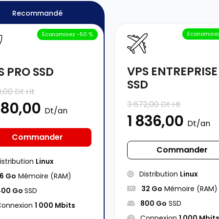
Recommandé
Economisez
Economisez -50 %
VPS ENTREPRISE
S PRO SSD
SSD
0,00 Dt Ht
080,00
3 672,00 Dt Ht
Dt/an
1 836,00
Dt/an
Commander
Commander
istribution
Linux
Distribution
Linux
16 Go
Mémoire (RAM)
32 Go
Mémoire (RAM)
400 Go
SSD
800 Go
SSD
onnexion
1 000 Mbits
Connexion
1 000 Mbit