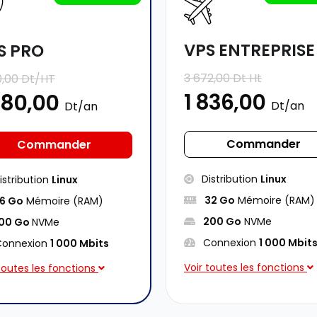
VPS ENTREPRISE
S PRO
3 672,00 Dt Ht
0,00 Dt/HT
1 836,00
080,00
Dt/an
Dt/an
Commander
Commander
Distribution
Linux
istribution
Linux
32 Go
Mémoire (RAM)
16 Go
Mémoire (RAM)
200 Go
NVMe
100 Go
NVMe
Connexion
1 000 Mbit
onnexion
1 000 Mbits
Voir toutes les fonctions
toutes les fonctions