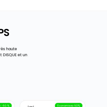
PS
rès haute
t DISQUE et un
 -50 %
Économisez 50%