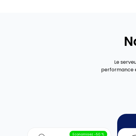
N
Le serve
performance e
Economisez -50 %