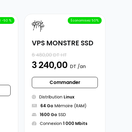
 -50 %
Économisez 50%
VPS MONSTRE SSD
6 480,00 DT HT
3 240,00
DT /an
Commander
Distribution
Linux
64 Go
Mémoire (RAM)
1600 Go
SSD
Connexion
1 000 Mbits
s