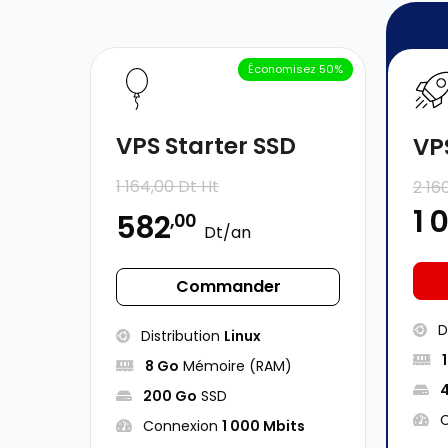
Économisez 50%
VPS Starter SSD
VP
1 164,00 Dt Ht
2 16
1 
582
,00
Dt/an
Commander
D
Distribution
Linux
8 Go
Mémoire (RAM)
200 Go
SSD
C
Connexion
1 000 Mbits