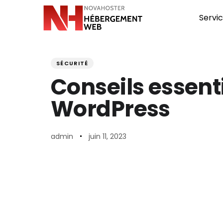
Servi
PUBLISHED
Author
Published
IN:
on:
SÉCURITÉ
Conseils essenti
WordPress
admin
juin 11, 2023