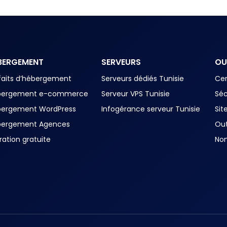
BERGEMENT
SERVEURS
OU
faits d’hébergement
Serveurs dédiés Tunisie
Cer
bergement e-commerce
Serveur VPS Tunisie
Séc
bergement WordPress
Infogérance serveur Tunisie
Sit
bergement Agences
Out
ration gratuite
No