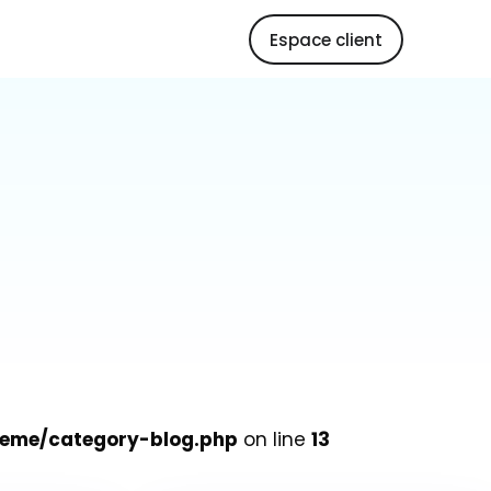
Espace client
heme/category-blog.php
on line
13