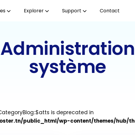
ces
Explorer
Support
Contact
Administration
système
CategoryBlog::$atts is deprecated in
oster.tn/public_html/wp-content/themes/hub/t