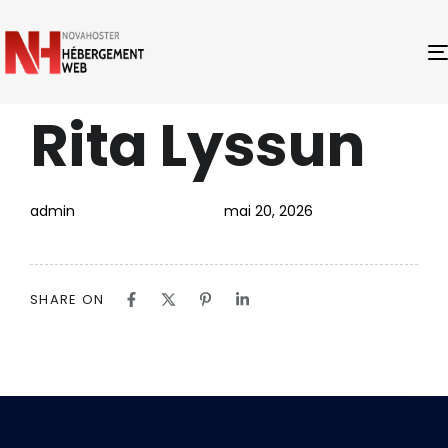
Rita Lyssun
PUBLISHED
Author
Published
IN:
on:
admin
mai 20, 2026
SHARE ON