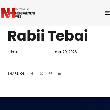
Rabii Tebai
PUBLISHED
Author
Published
IN:
on:
admin
mai 20, 2026
SHARE ON