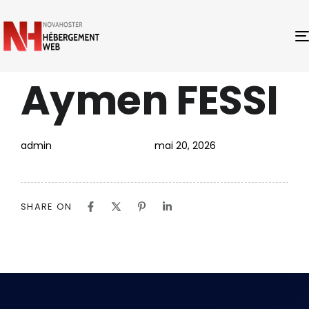
Aymen FESSI
PUBLISHED
Author
Published
IN:
on:
admin
mai 20, 2026
SHARE ON