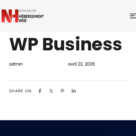
WP Business
PUBLISHED
Author
Published
IN:
on:
admin
avril 23, 2026
SHARE ON