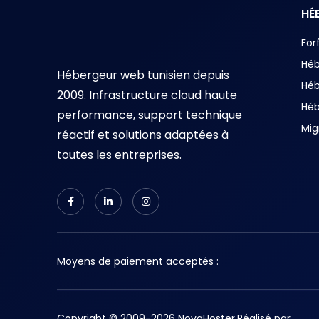
HÉ
For
Hé
Hébergeur web tunisien depuis
Hé
2009. Infrastructure cloud haute
Hé
performance, support technique
Mig
réactif et solutions adaptées à
toutes les entreprises.
Moyens de paiement acceptés :
Copyright © 2009-2026 NovaHoster.
Réalisé par