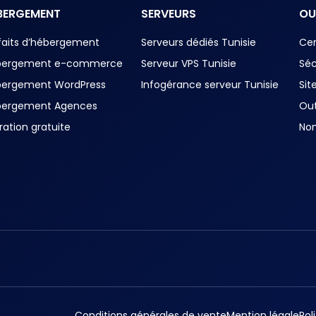
BERGEMENT
SERVEURS
OU
faits d’hébergement
Serveurs dédiés Tunisie
Cer
bergement e-commerce
Serveur VPS Tunisie
Séc
bergement WordPress
Infogérance serveur Tunisie
Sit
bergement Agences
Out
ration gratuite
No
Conditions générales de vente
Mention légale
Pol