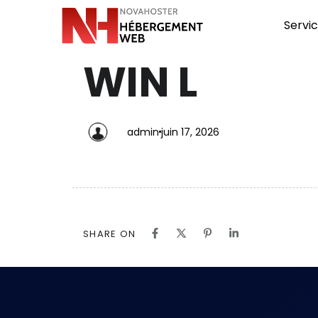
Servi
WIN L
PUBLISHED
Author
Published
IN:
on:
admin
juin 17, 2026
SHARE ON