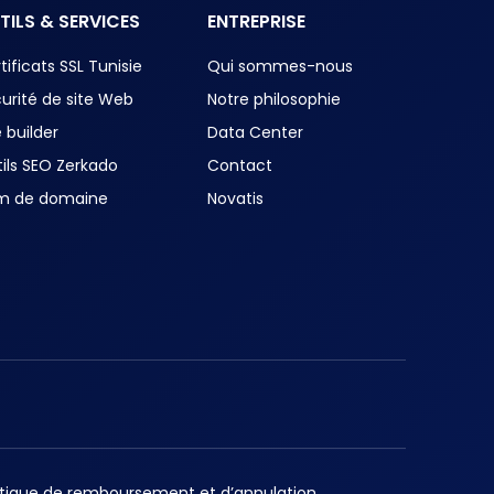
TILS & SERVICES
ENTREPRISE
tificats SSL Tunisie
Qui sommes-nous
urité de site Web
Notre philosophie
e builder
Data Center
ils SEO Zerkado
Contact
m de domaine
Novatis
itique de remboursement et d’annulation