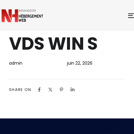
VDS WIN S
PUBLISHED
Author
Published
IN:
on:
admin
juin 22, 2026
SHARE ON