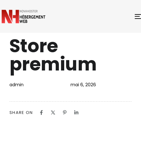
Store
PUBLISHED
Author
Published
IN:
on:
premium
admin
mai 6, 2026
SHARE ON