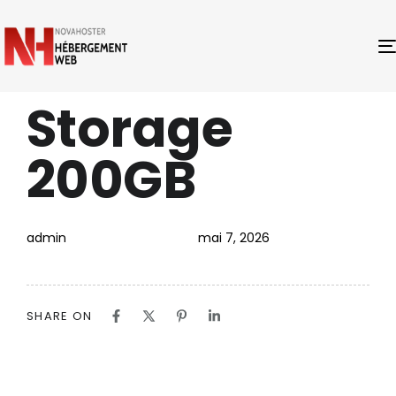
Storage
PUBLISHED
Author
Published
IN:
on:
200GB
admin
mai 7, 2026
SHARE ON