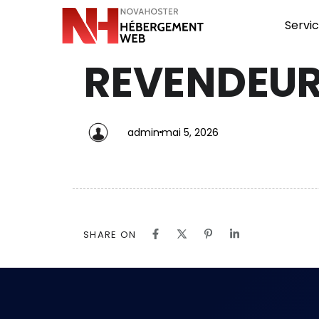
Servi
REVENDEUR
PUBLISHED
Author
Published
IN:
on:
admin
mai 5, 2026
SHARE ON