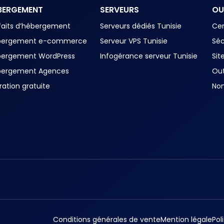
BERGEMENT
SERVEURS
OU
faits d’hébergement
Serveurs dédiés Tunisie
Cer
bergement e-commerce
Serveur VPS Tunisie
Séc
bergement WordPress
Infogérance serveur Tunisie
Sit
bergement Agences
Out
ration gratuite
No
Conditions générales de vente
Mention légale
Pol