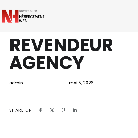
REVENDEUR
PUBLISHED
Author
Published
IN:
on:
AGENCY
admin
mai 5, 2026
SHARE ON