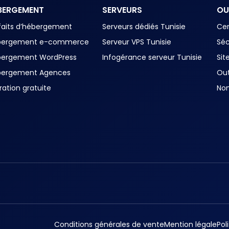
BERGEMENT
SERVEURS
OU
faits d’hébergement
Serveurs dédiés Tunisie
Cer
bergement e-commerce
Serveur VPS Tunisie
Séc
bergement WordPress
Infogérance serveur Tunisie
Sit
bergement Agences
Out
ration gratuite
No
Conditions générales de vente
Mention légale
Pol