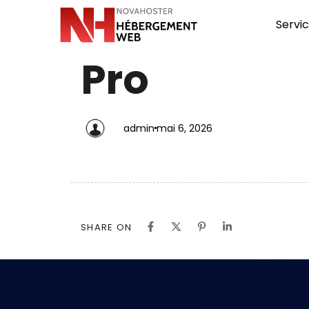
Servi
Pro
PUBLISHED
Author
Published
IN:
on:
admin
mai 6, 2026
SHARE ON