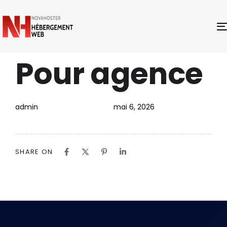
Pour agence
PUBLISHED
Author
Published
IN:
on:
admin
mai 6, 2026
SHARE ON