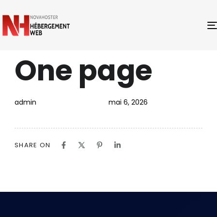
One page
PUBLISHED
Author
Published
IN:
on:
admin
mai 6, 2026
SHARE ON