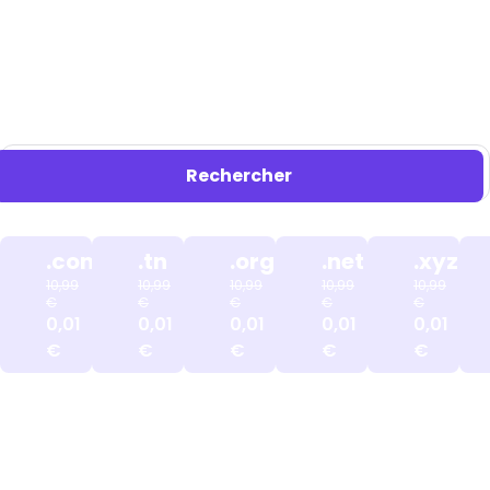
Achetez des noms de domaine à prix réduit
pour seulement 0,01 €. Économisez de
l'argent aujourd'hui.
.com
.tn
.org
.net
.xyz
10,99
10,99
10,99
10,99
10,99
€
€
€
€
€
0,01
0,01
0,01
0,01
0,01
€
€
€
€
€
Une protection de la vie privée est incluse gratuitement avec
chaque nom de domaine éligible