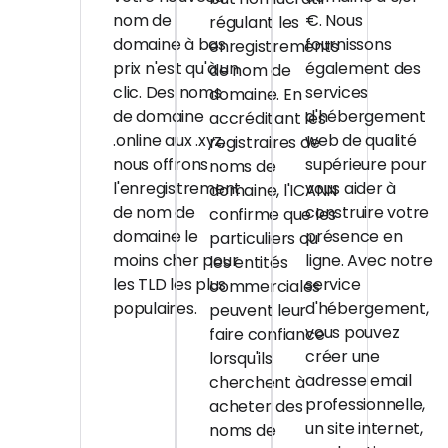
nom de
€. Nous
régulant les
domaine à bas
fournissons
enregistrements
prix n'est qu'à un
également des
de nom de
clic. Des noms
services
domaine. En
de domaine
d'hébergement
accréditant les
.online aux .xyz,
web de qualité
registraires de
nous offrons
supérieure pour
noms de
l'enregistrement
vous aider à
domaine, l'ICANN
de nom de
construire votre
confirme que les
domaine le
présence en
particuliers ou
moins cher pour
ligne. Avec notre
les entités
les TLD les plus
service
commerciales
populaires.
d'hébergement,
peuvent leur
vous pouvez
faire confiance
créer une
lorsqu'ils
adresse email
cherchent à
professionnelle,
acheter des
un site internet,
noms de