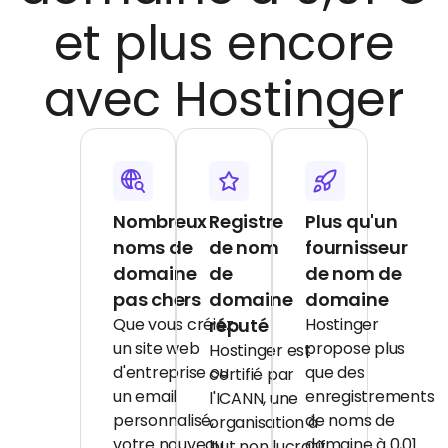
et plus encore
avec Hostinger
Nombreux
Registre
Plus qu'un
noms de
de nom
fournisseur
domaine
de
de nom de
pas chers
domaine
domaine
Que vous créiez
réputé
Hostinger
un site web
propose plus
Hostinger est
d'entreprise ou
que des
certifié par
un email
enregistrements
l'ICANN, une
personnalisé,
de noms de
organisation à
votre nouveau
domaine à 0,01
but non lucratif