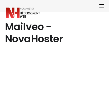
To
Mailveo -
NovaHoster