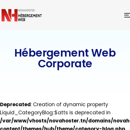
Hébergement Web
Corporate
Deprecated
: Creation of dynamic property
Liquid_CategoryBlog::$atts is deprecated in
/var/www/vhosts/novahoster.tn/domains/novaho
content/themes/hub/theme/category-blog.php